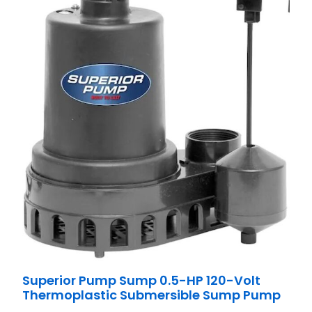
Superior Pump Sump 0.5-HP 120-Volt
Thermoplastic Submersible Sump Pump