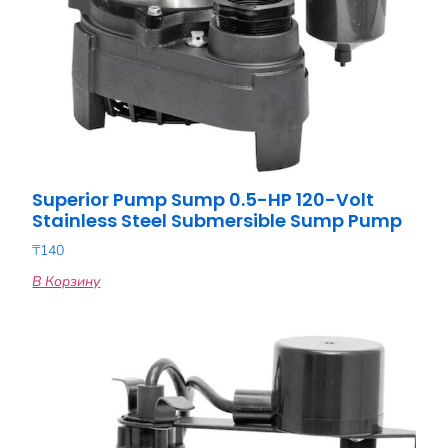
Superior Pump Sump 0.5-HP 120-Volt
Stainless Steel Submersible Sump Pump
₸
140
В Корзину