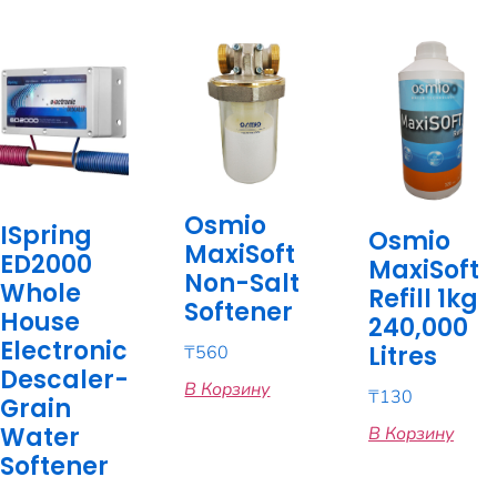
Osmio
ISpring
Osmio
MaxiSoft
ED2000
MaxiSoft
Non-Salt
Whole
Refill 1kg
Softener
House
240,000
Electronic
Litres
₸
560
Descaler-
В Корзину
₸
130
Grain
Water
В Корзину
Softener