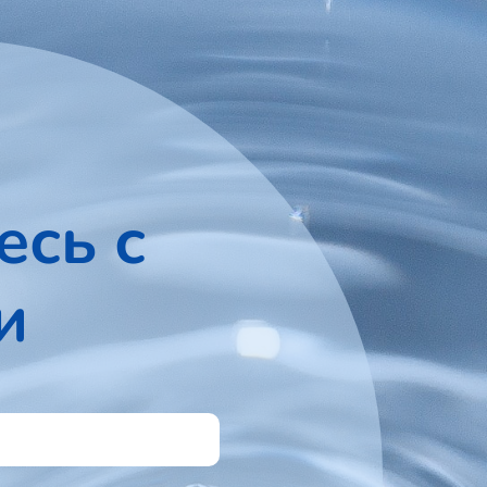
есь с
и