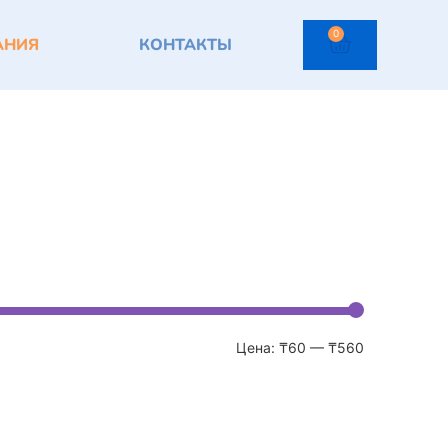
0
АНИЯ
КОНТАКТЫ
Цена:
₸60
—
₸560