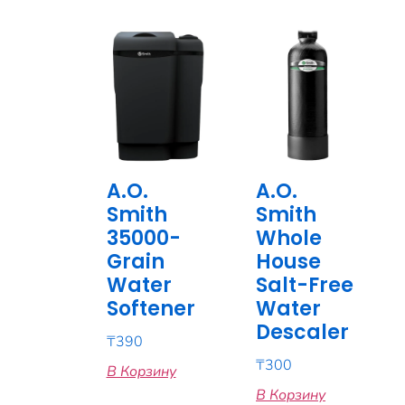
A.O.
A.O.
Smith
Smith
35000-
Whole
Grain
House
Water
Salt-Free
Softener
Water
Descaler
₸
390
₸
300
В Корзину
В Корзину