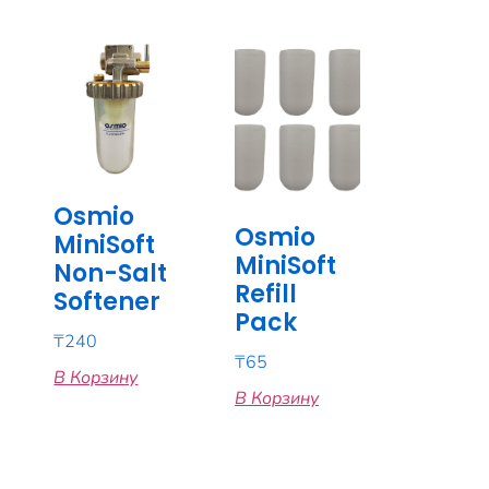
Osmio
Osmio
MiniSoft
MiniSoft
Non-Salt
Refill
Softener
Pack
₸
240
₸
65
В Корзину
В Корзину