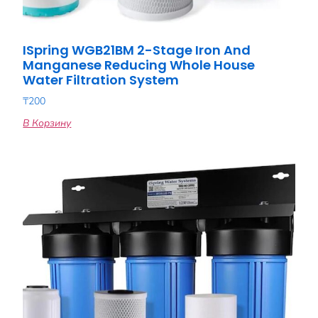
ISpring WGB21BM 2-Stage Iron And
Manganese Reducing Whole House
Water Filtration System
₸
200
В Корзину