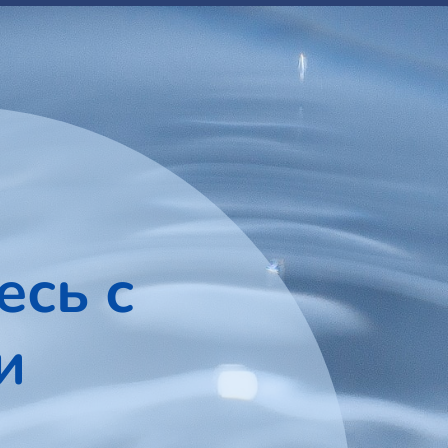
есь с
и